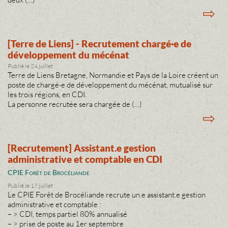
⇨
[Terre de Liens] - Recrutement chargé·e de
développement du mécénat
Publié le 24 juillet
Terre de Liens Bretagne, Normandie et Pays de la Loire créent un
poste de chargé·e de développement du mécénat, mutualisé sur
les trois régions, en CDI.
La personne recrutée sera chargée de (…)
⇨
[Recrutement] Assistant.e gestion
administrative et comptable en CDI
CPIE Forêt de Brocéliande
Publié le 17 juillet
Le CPIE Forêt de Brocéliande recrute un.e assistant.e gestion
administrative et comptable :
– > CDI, temps partiel 80% annualisé
– > prise de poste au 1er septembre