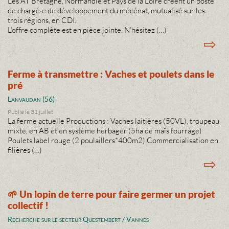
Les AT Bretagne, Normandie et Pays de la Loire créent un poste
de chargé·e de développement du mécénat, mutualisé sur les
trois régions, en CDI.
L’offre complète est en pièce jointe. N’hésitez (…)
⇨
Ferme à transmettre : Vaches et poulets dans le
pré
Lanvaudan (56)
Publié le 31 juillet
La ferme actuelle Productions : Vaches laitières (50VL), troupeau
mixte, en AB et en système herbager (5ha de maïs fourrage)
Poulets label rouge (2 poulaillers*400m2) Commercialisation en
filières (…)
⇨
🌱 Un lopin de terre pour faire germer un projet
collectif !
Recherche sur le secteur Questembert / Vannes