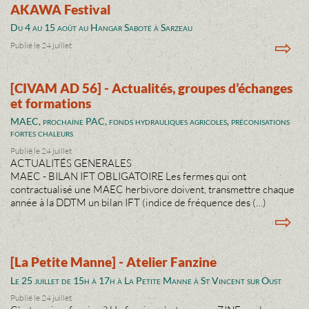
AKAWA Festival
Du 4 au 15 août au Hangar Saboté à Sarzeau
⇨
Publié le 24 juillet
[CIVAM AD 56] - Actualités, groupes d’échanges
et formations
MAEC, prochaine PAC, fonds hydrauliques agricoles, préconisations
fortes chaleurs
Publié le 24 juillet
ACTUALITÉS GENERALES
MAEC - BILAN IFT OBLIGATOIRE Les fermes qui ont
contractualisé une MAEC herbivore doivent, transmettre chaque
année à la DDTM un bilan IFT (indice de fréquence des (…)
⇨
[La Petite Manne] - Atelier Fanzine
Le 25 juillet de 15h à 17h à La Petite Manne à St Vincent sur Oust
Publié le 24 juillet