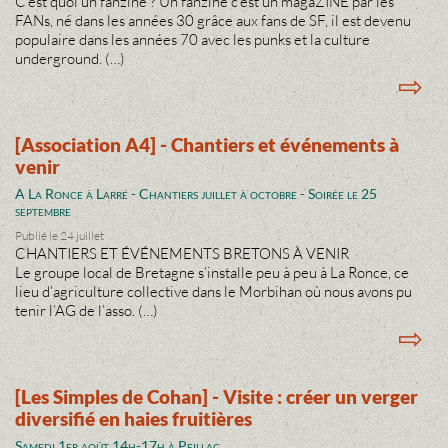
C’est quoi un fanzine ? Un fanzine c’est un magaZINE par les
FANs, né dans les années 30 grâce aux fans de SF, il est devenu
populaire dans les années 70 avec les punks et la culture
underground. (…)
⇨
[Association A4] - Chantiers et événements à
venir
A La Ronce à Larré - Chantiers juillet à octobre - Soirée le 25
septembre
Publié le 24 juillet
CHANTIERS ET ÉVÉNEMENTS BRETONS À VENIR
Le groupe local de Bretagne s’installe peu à peu à La Ronce, ce
lieu d’agriculture collective dans le Morbihan où nous avons pu
tenir l’AG de l’asso. (…)
⇨
[Les Simples de Cohan] - Visite : créer un verger
diversifié en haies fruitières
Samedi 1er août 14h-17h à Peillac