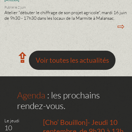
Publié le 2 juin
Atelier "débuter le chiffrage de son projet agricole", mardi 16 juin
de 9h30 - 17h30 dans les locaux de la Marmite à Malansac.
⇨
⇪
Voir toutes les actualités
Agenda
: les prochains
rendez-vous.
Le jeudi
[Cho’ Bouillon]- Jeudi 10
10
septembre, de 9h30 à 13h