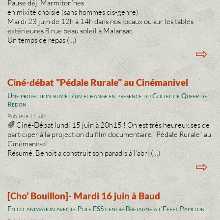
Pause déj’ Marmiton’nes
en mixité choisie (sans hommes cis-genre)
Mardi 23 juin de 12h à 14h dans nos locaux ou sur les tables
extérieures 8 rue beau soleil à Malansac
Un temps de repas (…)
⇨
Ciné-débat "Pédale Rurale" au Cinémanivel
Une projection suivie d’un échange en présence du Collectif Queer de
Redon
Publié le 11 juin
🌈 Ciné-Débat lundi 15 juin à 20h15 ! On est très heureux.ses de
participer à la projection du film documentaire "Pédale Rurale" au
Cinémanivel.
Résumé. Benoît a construit son paradis à l’abri (…)
⇨
[Cho’ Bouillon]- Mardi 16 juin à Baud
En co-animation avec le Pôle ESS centre Bretagne à l’Effet Papillon