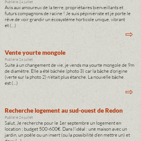
Publié le 24 juillet
Avis aux amoureux de la terre, propriétaires bienveillants et
futurs compagnons de racine ! Je suis pépiniériste et je porte le
rêve de voir grandir un écosystème horticole unique, vibrant
et (…)
⇨
Vente yourte mongole
Publié le 24 juillet
Suite à un changement de vie, je vends ma yourte mongole de 9m
de diamètre. Elle a été bâchée (photo 3) car la bâche d’origine
(verte sur la photo 2) n’était plus étanche. La nouvelle bâche
est (…)
⇨
Recherche logement au sud-ouest de Redon
Publié le 24 juillet
Salut, Je recherche pour le 1er septembre un logement en
location ; budget 500-600€. Dans l’idéal : une maison avec un
jardin, un poêle ou un insert (ou la possibilité d’en mettre un) et
deux (…)