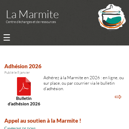
La Marmite
Centre d’échanges et de ressources
☰
Adhésion 2026
Publié le 8 janvier
Adhérez à la Marmite en 2026 : en ligne, ou
sur place, ou par courrier via le bulletin
d’adhésion.
⇨
Bulletin
d’adhésion 2026
Appel au soutien à la Marmite !
Campagne de dons