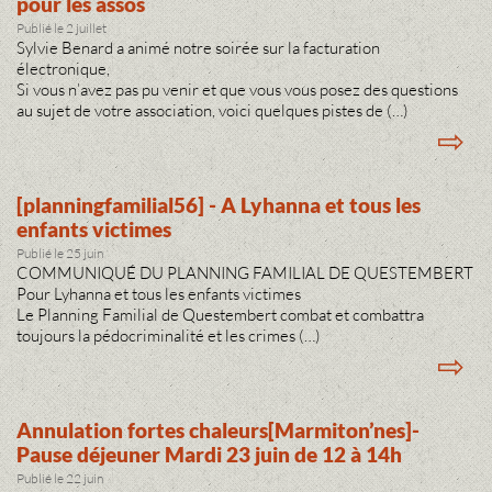
pour les assos
Publié le 2 juillet
Sylvie Benard a animé notre soirée sur la facturation
électronique,
Si vous n’avez pas pu venir et que vous vous posez des questions
au sujet de votre association, voici quelques pistes de (…)
⇨
[planningfamilial56] - A Lyhanna et tous les
enfants victimes
Publié le 25 juin
COMMUNIQUÉ DU PLANNING FAMILIAL DE QUESTEMBERT
Pour Lyhanna et tous les enfants victimes
Le Planning Familial de Questembert combat et combattra
toujours la pédocriminalité et les crimes (…)
⇨
Annulation fortes chaleurs[Marmiton’nes]-
Pause déjeuner Mardi 23 juin de 12 à 14h
Publié le 22 juin