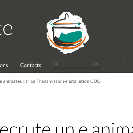
te
ons
Contacts
 animateur.trice Transmission-Installation CDD
rute un.e anima