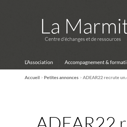
La Marmi
Centre d’échanges et de ressources
L’Association
Accompagnement & formati
Accueil
>
Petites annonces
>
ADEAR22 recrute un.e
ADEAR22 rec