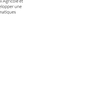
 Agricole et
velopper une
ématiques