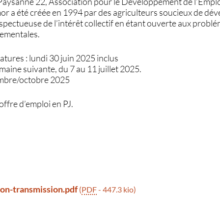
aysanne 22, Association pour le Développement de l’Emploi
or a été créée en 1994 par des agriculteurs soucieux de dé
spectueuse de l’intérêt collectif en étant ouverte aux probl
nementales.
atures : lundi 30 juin 2025 inclus
maine suivante, du 7 au 11 juillet 2025.
tembre/octobre 2025
’offre d’emploi en PJ.
ion-transmission.pdf
(
PDF
-
447.3 kio
)