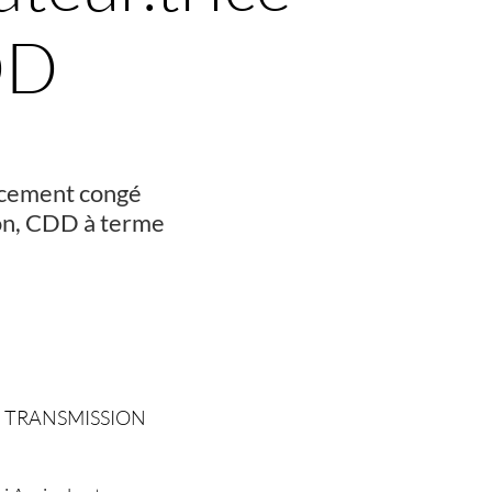
DD
acement congé
ion, CDD à terme
– TRANSMISSION