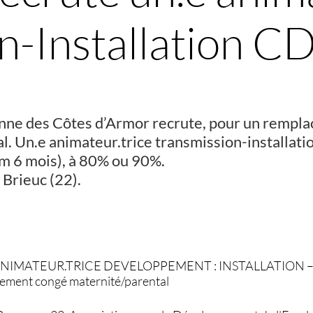
n-Installation C
anne des Côtes d’Armor recrute, pour un rempl
l. Un.e animateur.trice transmission-installat
m 6 mois), à 80% ou 90%.
 Brieuc (22).
 ANIMATEUR.TRICE DEVELOPPEMENT : INSTALLATION 
ment congé maternité/parental