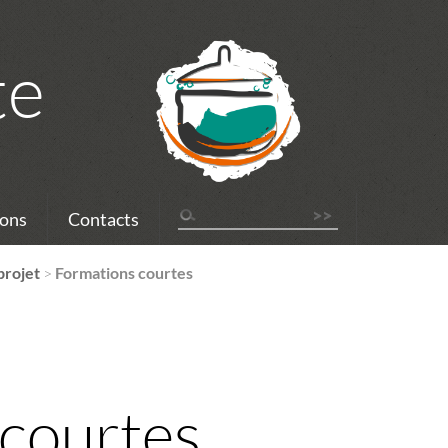
te
ons
Contacts
projet
>
Formations courtes
courtes