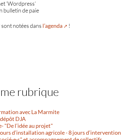
rnet ’Wordpress’
bulletin de paie
r sont notées dans
l’agenda
!
ême rubrique
ormation avec La Marmite
dépôt DJA
 "De l’idée au projet"
rs d’installation agricole - 8 jours d’intervention
socié·e·s" et accompagnement de collectifs