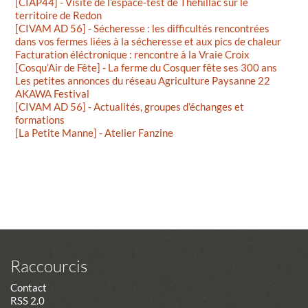
[CIAP44] - Visite de l’espace-test de Théhillac sur le
territoire de Redon
[CIVAM AD 56] - Sécheresse : les difficultés rencontrées
dans vos fermes liées à la sécheresse et aux pics de chaleur
Facturation éléctronique : rencontre à la Vraie Croix
[Cosqu’Air de Fête] - La ferme du Cosquer fête ses 300 ans
Les petites annonces du réseau Agriculture Paysanne 22
AKAWA Festival
[CIVAM AD 56] - Actualités, groupes d’échanges et
formations
[La Petite Manne] - Atelier Fanzine
Raccourcis
Contact
RSS 2.0