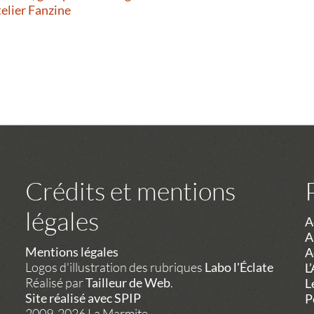
telier Fanzine
Crédits et mentions
légales
A
A
Mentions légales
A
Logos d'illustration des rubriques
Labo l'Éclate
L
Réalisé par
Tailleur de Web
.
L
Site réalisé avec SPIP
P
2009-2026 La Marmite