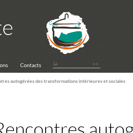
te
ons
Contacts
res autogérées des transformations intérieures et sociales
Rencontres autog