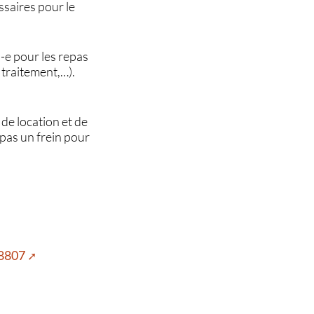
ssaires pour le
-e pour les repas
, traitement,…).
 de location et de
 pas un frein pour
78807