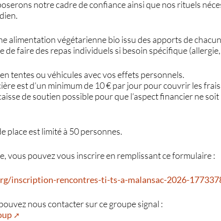
oserons notre cadre de confiance ainsi que nos rituels néce
dien.
ne alimentation végétarienne bio issu des apports de chacun
ble de faire des repas individuels si besoin spécifique (allergie
en tentes ou véhicules avec vos effets personnels.
cière est d’un minimum de 10 € par jour pour couvrir les frais
aisse de soutien possible pour que l’aspect financier ne soit
e place est limité à 50 personnes.
te, vous pouvez vous inscrire en remplissant ce formulaire :
org/inscription-rencontres-ti-ts-a-malansac-2026-17733
pouvez nous contacter sur ce groupe signal :
oup