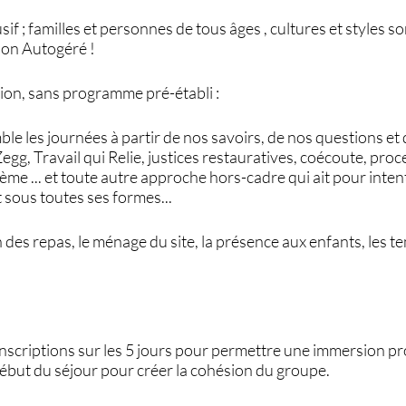
sif ; familles et personnes de tous âges , cultures et styles s
ion Autogéré !
ion, sans programme pré-établi :
le les journées à partir de nos savoirs, de nos questions et
egg, Travail qui Relie, justices restauratives, coécoute, pro
ème ... et toute autre approche hors-cadre qui ait pour intent
 sous toutes ses formes...
n des repas, le ménage du site, la présence aux enfants, les t
 inscriptions sur les 5 jours pour permettre une immersion p
début du séjour pour créer la cohésion du groupe.