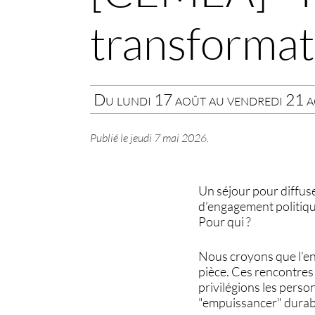
transformati
Du lundi 17 août au vendredi 21 
Publié le
jeudi 7 mai 2026
.
Un séjour pour diffus
d’engagement politique
Pour qui ?
Nous croyons que l’en
pièce. Ces rencontres 
privilégions les pers
"empuissancer" durabl