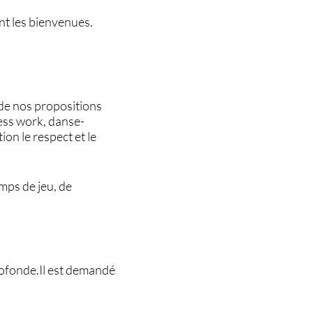
ont les bienvenues.
 de nos propositions
cess work, danse-
ion le respect et le
emps de jeu, de
rofonde.Il est demandé