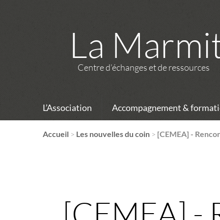
La Marmi
Centre d’échanges et de ressources
L’Association
Accompagnement & formati
Accueil
>
Les nouvelles du coin
>
[CEMEA] - Rencont
[CEMEA] - 