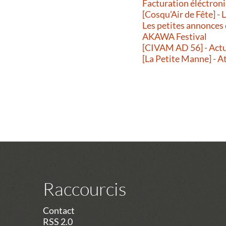
Facturation éléctroni
[Cosqu’Air de Fête] -
Les petites annonces
AKAWA Festival
[CIVAM AD 56] - Actu
[La Petite Manne] - A
Raccourcis
Contact
RSS 2.0