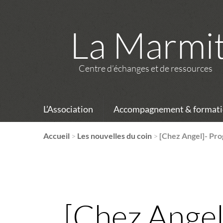
La Marmi
Centre d’échanges et de ressources
L’Association
Accompagnement & formati
Accueil
>
Les nouvelles du coin
>
[Chez Angel]- P
[Chez Ange