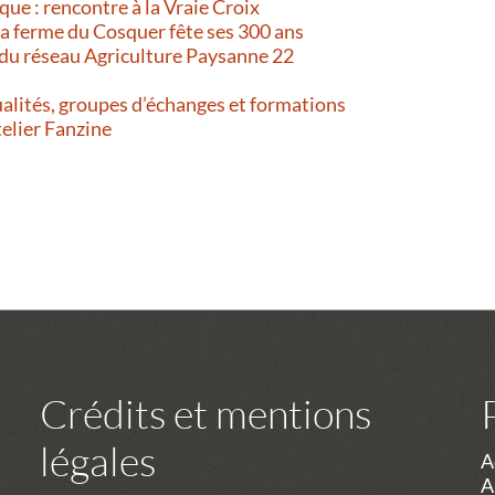
que : rencontre à la Vraie Croix
 La ferme du Cosquer fête ses 300 ans
 du réseau Agriculture Paysanne 22
alités, groupes d’échanges et formations
telier Fanzine
Crédits et mentions
légales
A
A