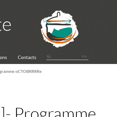
te
ons
Contacts
rogramme oCTOBRRRRe
l]- Programme