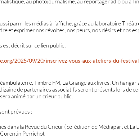
urnalistique, au photojournalisme, au reportage radio ou à l’i
ssi parmi les médias à l’affiche, grâce au laboratoire Théâtre 
e et exprimer nos révoltes, nos peurs, nos désirs et nos es
 est décrit sur ce lien public :
e.org/2025/09/20/inscrivez-vous-aux-ateliers-du-festival
Déambulaterre, Timbre FM, La Grange aux livres, Un hangar 
e dizaine de partenaires associatifs seront présents lors de c
 sera animé par un crieur public.
sont prévues :
rues dans la Revue du Crieur ( co-édition de Médiapart et La
s Corentin Perrichot