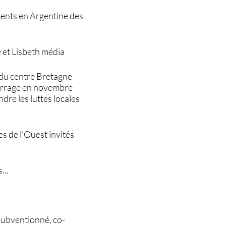
ents en Argentine des
e et Lisbeth média
f du centre Bretagne
marrage en novembre
dre les luttes locales
s de l’Ouest invités
...
n subventionné, co-