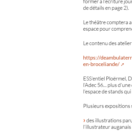
former à l’écriture jo
de détails en page 2).
Le théâtre comptera au
espace pour comprendr
Le contenu des ateliers
https://deambulaterr
en-broceliande/
ESS’entiel Ploërmel, 
l’Adec 56... plus d’un
l’espace de stands qui
Plusieurs expositions 
des illustrations pa
l’illustrateur auganai