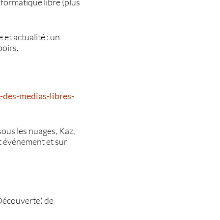
nformatique libre (plus
et actualité : un
poirs.
-des-medias-libres-
sous les nuages, Kaz,
et événement et sur
 Découverte) de