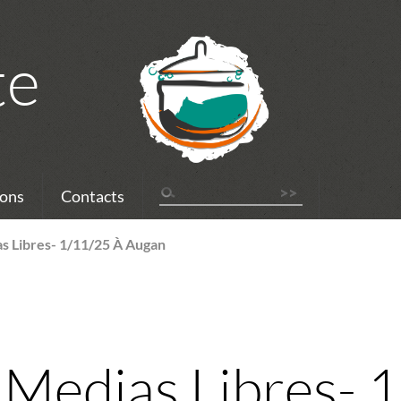
te
ons
Contacts
as Libres- 1/11/25 À Augan
s Medias Libres- 