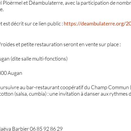
el Ploërmel et Déambulaterre, avec la participation de nomb
e.
st décrit sur ce lien public :
https://deambulaterre.org/20
oides et petite restauration seront en vente sur place :
Augan (dite salle multi-fonctions)
6800 Augan
oursuivre au bar-restaurant coopératif du Champ Commun (r
otton (salsa, cumbia) : une invitation à danser aux rythmes
Maëva Barbier 06 85 92 86 29