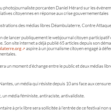
u photojournaliste porcaréen Daniel Hérard sur les évènem
itiatives citoyennes en réponse aux crise gouvernementales
llustrations des médias libres Déambulaterre, Contre Attaqu
on de lancer publiquement le webjournal citoyen participati
. Son site internet a déjà publié 65 articles depuis son dé
laterre.org
aspire à un journalisme citoyen engagé à défen
mentales.
sera un moment d’échange entre le public et deux médias libre
antes, un média qui résiste depuis 10 ans face aux censures
, un média féministe, antiraciste, antivalidiste.
taire à prix libre sera sollicitée à l’entrée de ce festival no