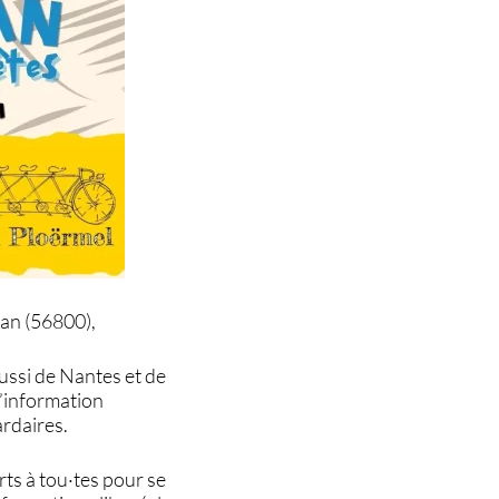
gan (56800),
aussi de Nantes et de
d’information
ardaires.
ts à tou·tes pour se