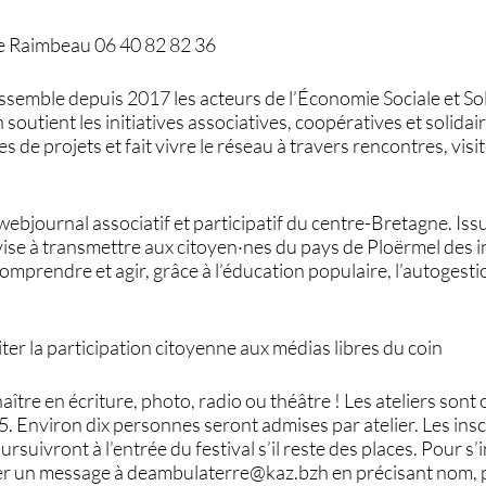
e Raimbeau 06 40 82 82 36
ssemble depuis 2017 les acteurs de l’Économie Sociale et So
n soutient les initiatives associatives, coopératives et solid
 de projets et fait vivre le réseau à travers rencontres, visi
webjournal associatif et participatif du centre-Bretagne. I
ise à transmettre aux citoyen·nes du pays de Ploërmel des i
prendre et agir, grâce à l’éducation populaire, l’autogestio
iter la participation citoyenne aux médias libres du coin
aître en écriture, photo, radio ou théâtre ! Les ateliers sont 
. Environ dix personnes seront admises par atelier. Les insc
rsuivront à l’entrée du festival s’il reste des places. Pour s’in
r un message à deambulaterre@kaz.bzh en précisant nom, pr