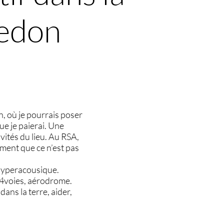
Redon
n, où je pourrais poser
ue je paierai. Une
vités du lieu. Au RSA,
moment que ce n’est pas
 hyperacousique.
, 4voies, aérodrome.
dans la terre, aider,