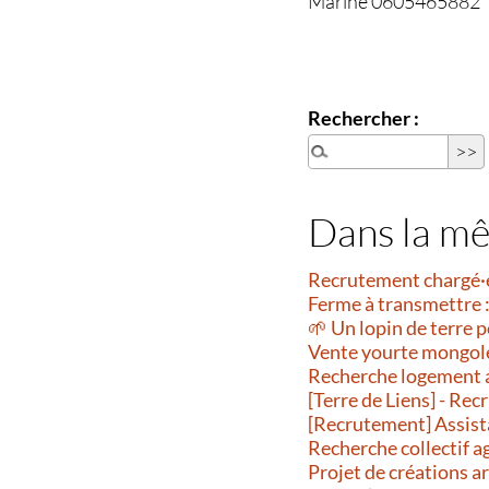
Marine 0605465882
Rechercher :
Dans la m
Recrutement chargé·
Ferme à transmettre :
🌱 Un lopin de terre p
Vente yourte mongol
Recherche logement 
[Terre de Liens] - R
[Recrutement] Assist
Recherche collectif a
Projet de créations a