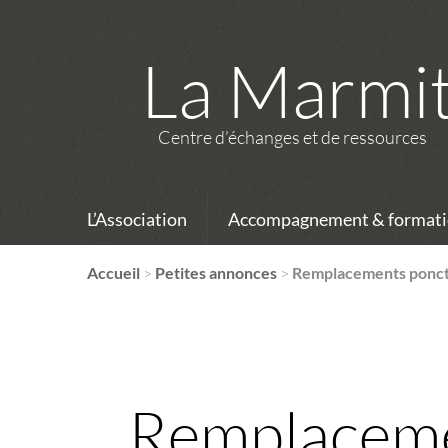
La Marmi
Centre d’échanges et de ressources
L’Association
Accompagnement & formati
Accueil
>
Petites annonces
>
Remplacements ponctu
Remplaceme