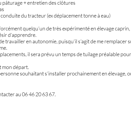
u pâturage + entretien des clôtures
as
conduite du tracteur (ex déplacement tonne à eau)
 forcément quelqu’un de très expérimenté en élevage caprin,
désir d’apprendre.
 de travailler en autonomie, puisqu’il s’agit de me remplacer 
rme.
placements, il sera prévu un temps de tuilage préalable pou
t mon départ.
ersonne souhaitant s’installer prochainement en élevage, ou
ntacter au 06 46 20 63 67.