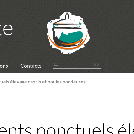
te
ons
Contacts
els élevage caprin et poules pondeuses
nts ponctuels é