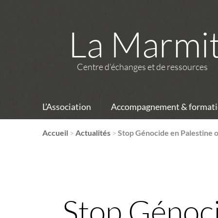
La Marmi
Centre d’échanges et de ressources
L’Association
Accompagnement & formati
Accueil
>
Actualités
>
Stop Génocide en Palestine 
Stop Génoci