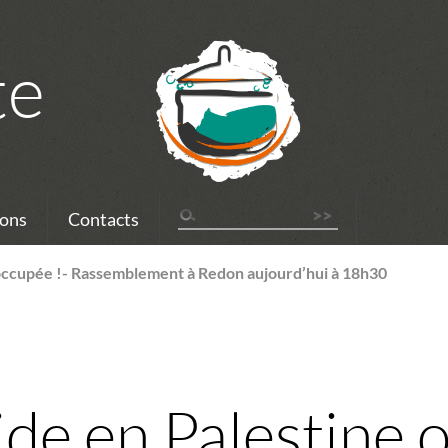
te
ons
Contacts
occupée !- Rassemblement à Redon aujourd’hui à 18h30
de en Palestine o