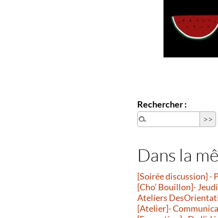
Rechercher :
Dans la m
[Soirée discussion] - 
[Cho’ Bouillon]- Jeud
Ateliers DesOrientatio
[Atelier]- Communicati