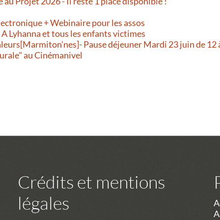
e au Projet 2026 - Il reste 1 place disponible !
!
lectronique + Webinaire pour les assos
- A Lyhanna et tous les enfants victimes
aleurs[Marmiton’nes]- Pause déjeuner Mardi 23 juin de 12 
urale" au Cinémanivel
Crédits et mentions
légales
A
A