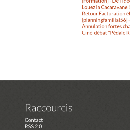
[Formation] - De l’idé
Louez la Cacaravane 
Retour Facturation é
[planningfamilial56] 
Annulation fortes ch
Ciné-débat "Pédale R
Raccourcis
Contact
RSS 2.0