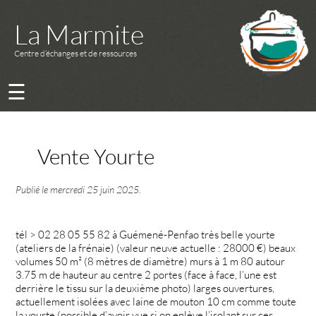
La Marmite
Centre d’échanges et de ressources
☰
Vente Yourte
Publié le
mercredi 25 juin 2025
.
tél > 02 28 05 55 82 à Guémené-Penfao très belle yourte
(ateliers de la frénaie) (valeur neuve actuelle : 28000 €) beaux
volumes 50 m² (8 mètres de diamètre) murs à 1 m 80 autour
3.75 m de hauteur au centre 2 portes (face à face, l’une est
derrière le tissu sur la deuxième photo) larges ouvertures,
actuellement isolées avec laine de mouton 10 cm comme toute
la yourte (possible d’avoir vue si on enlève l’isolant sur ces