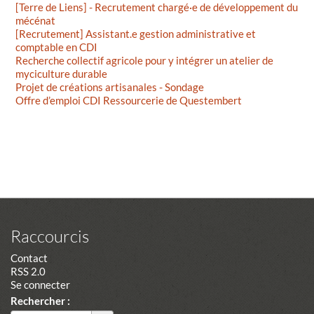
[Terre de Liens] - Recrutement chargé·e de développement du
mécénat
[Recrutement] Assistant.e gestion administrative et
comptable en CDI
Recherche collectif agricole pour y intégrer un atelier de
myciculture durable
Projet de créations artisanales - Sondage
Offre d’emploi CDI Ressourcerie de Questembert
Raccourcis
Contact
RSS 2.0
Se connecter
Rechercher :