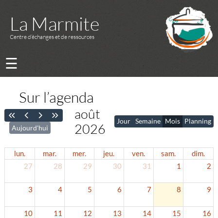
La Marmite
Centre d’échanges et de ressources
☰
Sur l’agenda
août
Jour
Semaine
Mois
Planning
2026
Aujourd'hui
lun.
mar.
mer.
jeu.
ven.
sam.
dim.
27
28
29
30
31
1
2
3
4
5
6
7
8
9
10
11
12
13
14
15
16