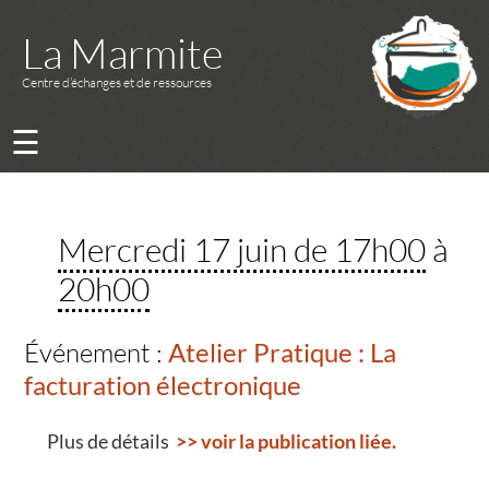
La Marmite
Centre d’échanges et de ressources
☰
Mercredi 17 juin de 17h00
à
20h00
Événement :
Atelier Pratique : La
facturation électronique
Plus de détails
>> voir la publication liée.