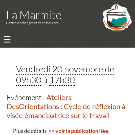
La Marmite
Centre d’échanges et de ressources
☰
Vendredi 20 novembre de
09h30
à
17h30
Événement :
Ateliers
DesOrientations : Cycle de réflexion à
visée émancipatrice sur le travail
Plus de détails
>> voir la publication liée.