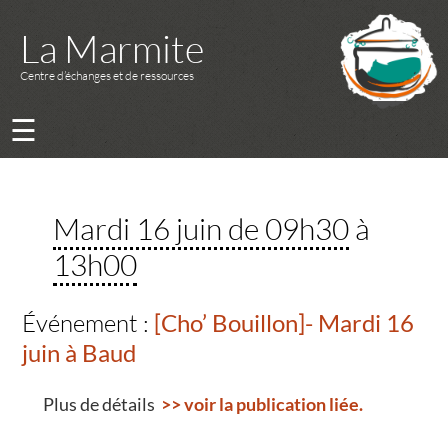
La Marmite
Centre d’échanges et de ressources
☰
Mardi 16 juin de 09h30
à
13h00
Événement :
[Cho’ Bouillon]- Mardi 16
juin à Baud
Plus de détails
>> voir la publication liée.