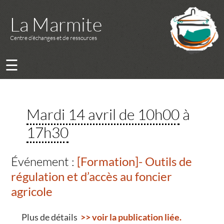
La Marmite
Centre d’échanges et de ressources
☰
Mardi 14 avril de 10h00
à
17h30
Événement :
[Formation]- Outils de
régulation et d’accès au foncier
agricole
Plus de détails
>> voir la publication liée.