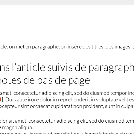
’article. on met en paragraphe, on insère des titres, des image
ns l’article suivis de paragrap
 notes de bas de page
amet, consectetur adipiscing elit, sed do eiusmod tempor inc
1
]
. Duis aute irure dolor in reprehenderit in voluptate velit e
 Excepteur sint occaecat cupidatat non proident, sunt in culpa
or sit amet, consectetur adipiscing elit, sed do eiusmod tem
e magna aliqua.
m veniam, quis nostrud exercitation ullamco laboris nisi ut 