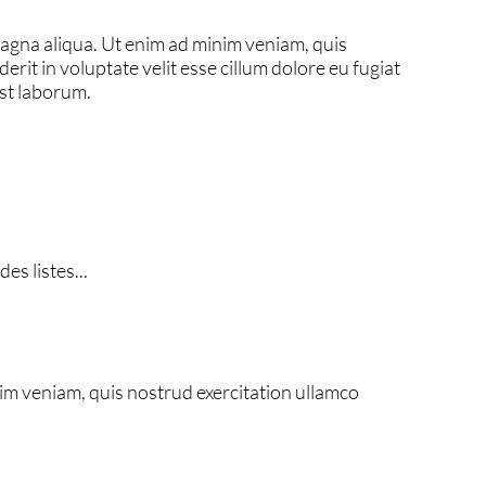
magna aliqua. Ut enim ad minim veniam, quis
rit in voluptate velit esse cillum dolore eu fugiat
est laborum.
es listes...
im veniam, quis nostrud exercitation ullamco