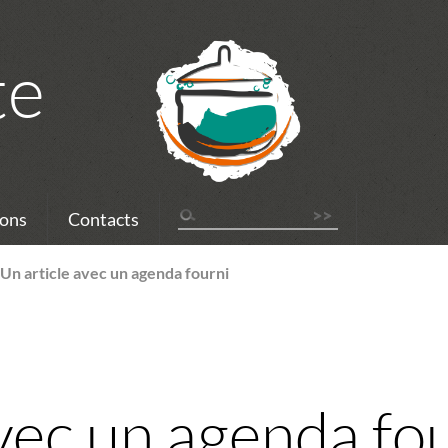
te
ons
Contacts
>
Un article avec un agenda fourni
vec un agenda fo