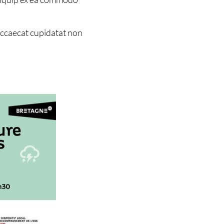
 occaecat cupidatat non