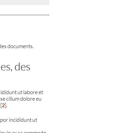
s, des documents.
hes, des
ididunt ut labore et
sse cillum dolore eu
[
2
]
.
por incididunt ut
aliquip ex ea commodo