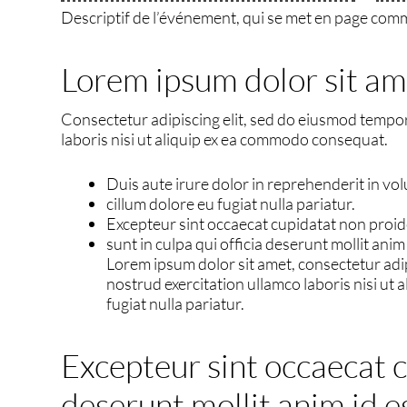
Descriptif de l’événement, qui se met en page comme 
Lorem ipsum dolor sit am
Consectetur adipiscing elit, sed do eiusmod tempor
laboris nisi ut aliquip ex ea commodo consequat.
Duis aute irure dolor in reprehenderit in vol
cillum dolore eu fugiat nulla pariatur.
Excepteur sint occaecat cupidatat non proid
sunt in culpa qui officia deserunt mollit anim
Lorem ipsum dolor sit amet, consectetur adip
nostrud exercitation ullamco laboris nisi ut 
fugiat nulla pariatur.
Excepteur sint occaecat c
deserunt mollit anim id e