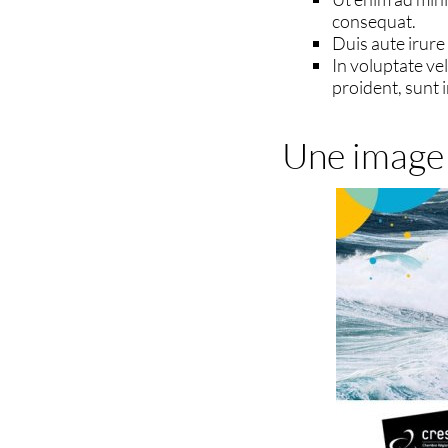
consequat.
Duis aute irure
In voluptate vel
proident, sunt i
Une image 