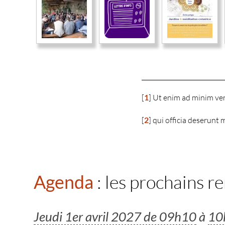
[
1
]
Ut enim ad minim ven
[
2
]
qui officia deserunt 
Agenda
: les prochains r
Jeudi 1er avril 2027 de 09h10
à
10