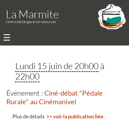
La Marmite
Centre d’échanges et de ressources
☰
Lundi 15 juin de 20h00
à
22h00
Événement :
Ciné-débat "Pédale
Rurale" au Cinémanivel
Plus de détails
>> voir la publication liée.