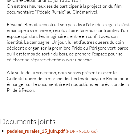
🌈 Ciné-Débat lundi 15 juin à 20h15 !
On est très heureux.ses de participer à la projection du film
documentaire "Pédale Rurale" au Cinémanivel.
Résumé. Benoît a construit son paradis à l’abri des regards, s’est
émancipé à sa manière, résolu à faire face aux contraintes d’un
espace qui, dans les imaginaires, entre en conflit avec son
identité. La campagne. Un jour, lui et d’autres queers du coin
décident d’organiser la première Pride du Périgord vert, parce
qu’il est temps de sortir du bois, de prendre l’espace pour se
célébrer, se réparer et enfin ouvrir une voie.
A la suite de la projection, nous serons présent.es avec le
Collectif queer de la marche des fiertés du pays de Redon pour
échanger sur le documentaire et nos actions, en prévision de la
Pride à Redon.
Documents joints
pedales_rurales_15_juin.pdf
(
PDF
-
950.8 kio
)