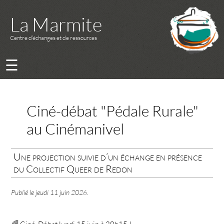
La Marmite
Centre d’échanges et de ressources
☰
Ciné-débat "Pédale Rurale"
au Cinémanivel
Une projection suivie d’un échange en présence
du Collectif Queer de Redon
Publié le
jeudi 11 juin 2026
.