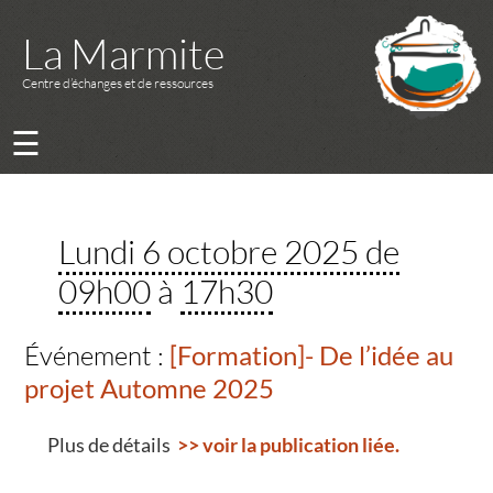
La Marmite
Centre d’échanges et de ressources
☰
Lundi 6 octobre 2025 de
09h00
à
17h30
Événement :
[Formation]- De l’idée au
projet Automne 2025
Plus de détails
>> voir la publication liée.