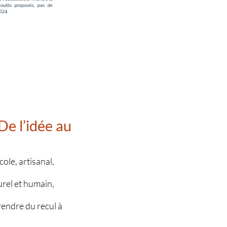
De l’idée au
ole, artisanal,
urel et humain,
prendre du recul à