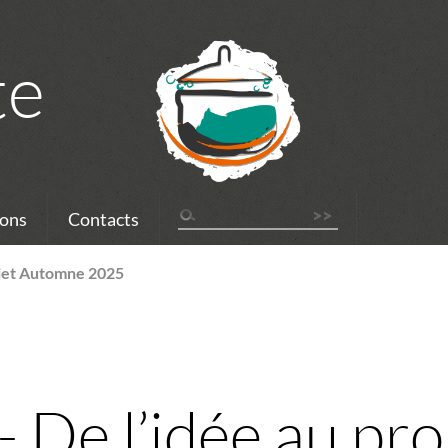
te
ons
Contacts
ojet Automne 2025
 De l’idée au pro