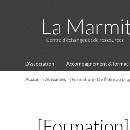
La Marmi
Centre d’échanges et de ressources
L’Association
Accompagnement & formati
Accueil
>
Actualités
>
[Formation]- De l’idée au pr
[Formation]-