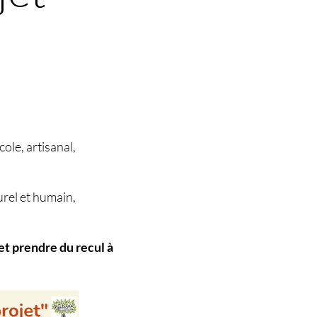
ole, artisanal,
urel et humain,
 et prendre du recul à