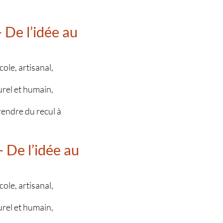
 De l’idée au
ole, artisanal,
urel et humain,
prendre du recul à
 De l’idée au
ole, artisanal,
urel et humain,