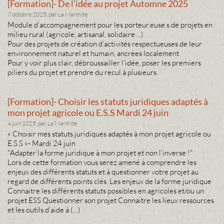
[Formation]- De l’idée au projet Automne 2025
7 octobre 2025, par La Marmite
Module d’accompagnement pour les porteur.euse.s de projets en
milieu rural (agricole, artisanal, solidaire ...)
Pour des projets de création d’activités respectueuses de leur
environnement naturel et humain, ancrées localement
Pour y voir plus clair, débroussailler l’idée, poser les premiers
piliers du projet et prendre du recul à plusieurs.
[Formation]- Choisir les statuts juridiques adaptés à
mon projet agricole ou E.S.S Mardi 24 juin
4 juin 2025, par La Marmite
« Choisir mes statuts juridiques adaptés à mon projet agricole ou
E.S.S »- Mardi 24 juin
"Adapter la forme juridique à mon projet et non l’inverse !"
Lors de cette formation vous serez amené à comprendre les
enjeux des différents statuts et à questionner votre projet au
regard de différents points clés. Les enjeux de la forme juridique
Connaitre les différents statuts possibles en agricoles et/ou un
projet ESS Questionner son projet Connaitre les lieux ressources
et les outils d’aide à (…)