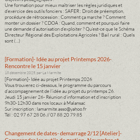
Une formation pour mieux maîtriser les règles juridiques et
d’exercice des outils fonciers : SAFER : Droit de préemption,
procédure de rétrocession : Comment ça marche ? Comment
monter un dossier ? CDOA : Quand, comment et pourquoi faire
une demande d’autorisation d’exploiter ? Qu’est-ce que le Schéma
Directeur Régional des Exploitations Agricoles ? Bail rural : Quels
sont (…)
[Formation]- Idée au projet Printemps 2026-
Rencontre le 15 janvier
18 décembre 2025, par La Marmite
[Formation]- Idée au projet Printemps 2026
Vous trouverez ci-dessous, le programme du parcours
d’accompagnement de l’idée au projet du printemps 26.
Jeudi 15 janvier 26- Réunion d’information et d’inscription
9h30-12h30 dans nos locaux à Malansac
Sur inscription : lamarmite.asso@yahoo.fr
Tél : 02 97 67 28 06 // 07 88 20 79 85
Changement de dates- demarrage 2/12 [Atelier]-
Comprendre les outils de gestion- Novembre et