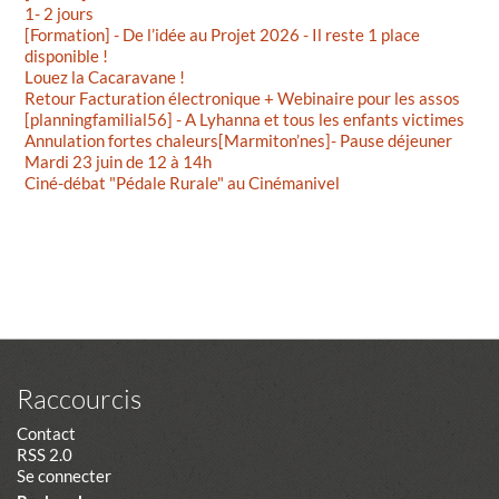
1- 2 jours
[Formation] - De l’idée au Projet 2026 - Il reste 1 place
disponible !
Louez la Cacaravane !
Retour Facturation électronique + Webinaire pour les assos
[planningfamilial56] - A Lyhanna et tous les enfants victimes
Annulation fortes chaleurs[Marmiton’nes]- Pause déjeuner
Mardi 23 juin de 12 à 14h
Ciné-débat "Pédale Rurale" au Cinémanivel
Raccourcis
Contact
RSS 2.0
Se connecter