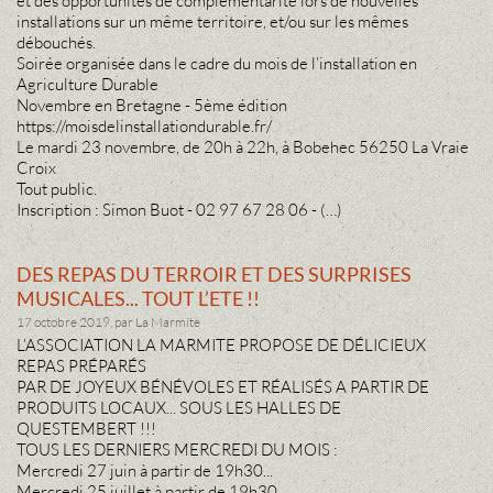
et des opportunités de complémentarité lors de nouvelles
installations sur un même territoire, et/ou sur les mêmes
débouchés.
Soirée organisée dans le cadre du mois de l’installation en
Agriculture Durable
Novembre en Bretagne - 5ème édition
https://moisdelinstallationdurable.fr/
Le mardi 23 novembre, de 20h à 22h, à Bobehec 56250 La Vraie
Croix
Tout public.
Inscription : Simon Buot - 02 97 67 28 06 - (…)
DES REPAS DU TERROIR ET DES SURPRISES
MUSICALES... TOUT L’ETE !!
17 octobre 2019, par La Marmite
L’ASSOCIATION LA MARMITE PROPOSE DE DÉLICIEUX
REPAS PRÉPARÉS
PAR DE JOYEUX BÉNÉVOLES ET RÉALISÉS A PARTIR DE
PRODUITS LOCAUX... SOUS LES HALLES DE
QUESTEMBERT !!!
TOUS LES DERNIERS MERCREDI DU MOIS :
Mercredi 27 juin à partir de 19h30...
Mercredi 25 juillet à partir de 19h30...