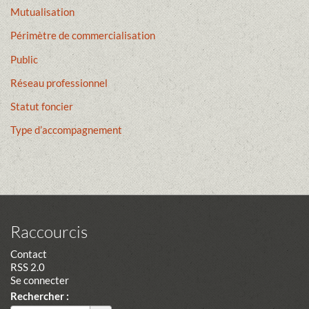
Mutualisation
Périmètre de commercialisation
Public
Réseau professionnel
Statut foncier
Type d’accompagnement
Raccourcis
Contact
RSS 2.0
Se connecter
Rechercher :