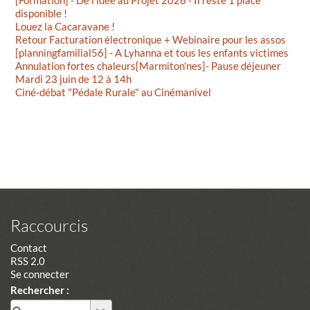
disponible !
Louez la Cacaravane !
Retour Facturation électronique + Webinaire pour les assos
[planningfamilial56] - A Lyhanna et tous les enfants victimes
Annulation fortes chaleurs[Marmiton’nes]- Pause déjeuner
Mardi 23 juin de 12 à 14h
Ciné-débat "Pédale Rurale" au Cinémanivel
Raccourcis
Contact
RSS 2.0
Se connecter
Rechercher :