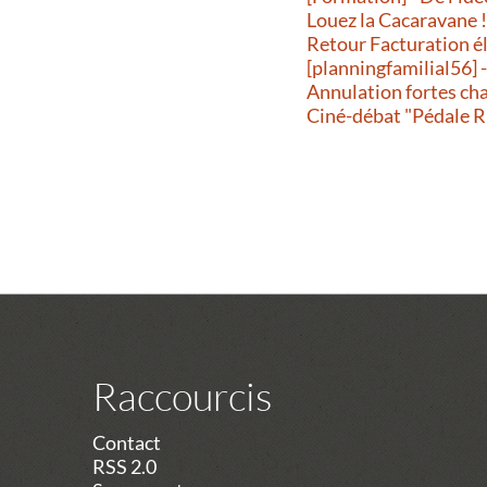
Louez la Cacaravane 
Retour Facturation é
[planningfamilial56] 
Annulation fortes ch
Ciné-débat "Pédale R
Raccourcis
Contact
RSS 2.0