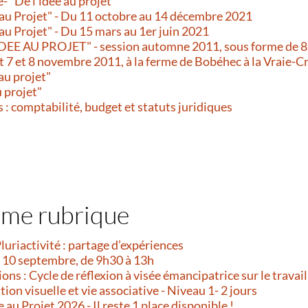
 "De l’idée au projet"
 au Projet" - Du 11 octobre au 14 décembre 2021
au Projet" - Du 15 mars au 1er juin 2021
 AU PROJET" - session automne 2011, sous forme de 8 mo
et 7 et 8 novembre 2011, à la ferme de Bobéhec à la Vraie-C
au projet"
 projet"
 comptabilité, budget et statuts juridiques
ême rubrique
Pluriactivité : partage d’expériences
i 10 septembre, de 9h30 à 13h
ns : Cycle de réflexion à visée émancipatrice sur le travail
on visuelle et vie associative - Niveau 1- 2 jours
e au Projet 2026 - Il reste 1 place disponible !