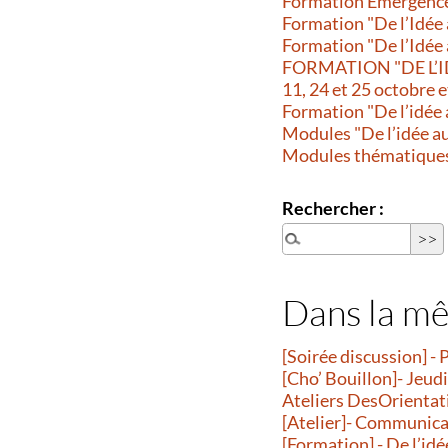
Formation Emergence-
Formation "De l’Idée
Formation "De l’Idée 
FORMATION "DE L’IDEE
11, 24 et 25 octobre 
Formation "De l’idée 
Modules "De l’idée au
Modules thématiques :
Rechercher :
Dans la m
[Soirée discussion] - 
[Cho’ Bouillon]- Jeud
Ateliers DesOrientatio
[Atelier]- Communicati
[Formation] - De l’idé