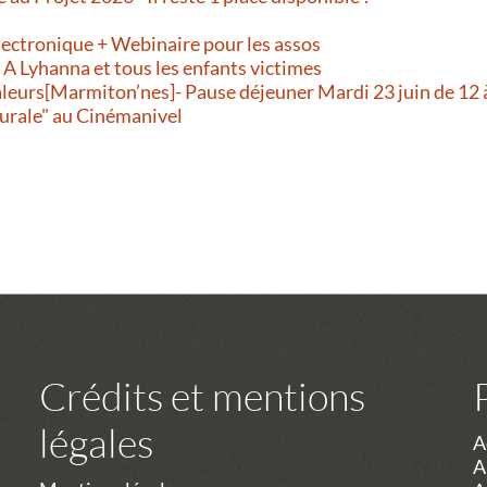
!
lectronique + Webinaire pour les assos
- A Lyhanna et tous les enfants victimes
aleurs[Marmiton’nes]- Pause déjeuner Mardi 23 juin de 12 
urale" au Cinémanivel
Crédits et mentions
légales
A
A