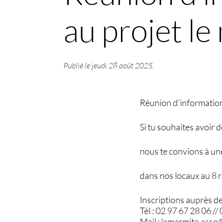
au projet l
Publié le
jeudi 28 août 2025
.
Réunion d’information 
Si tu souhaites avoir d
nous te convions à un
dans nos locaux au 8 r
Inscriptions auprès d
Tél : 02 97 67 28 06 //
Mail : lamarmite.ass