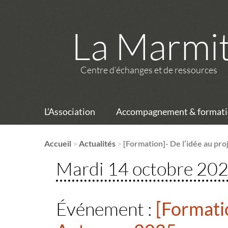
La Marmi
Centre d’échanges et de ressources
L’Association
Accompagnement & formati
Accueil
>
Actualités
>
[Formation]- De l’idée au pr
Mardi 14 octobre 20
Événement :
[Formatio