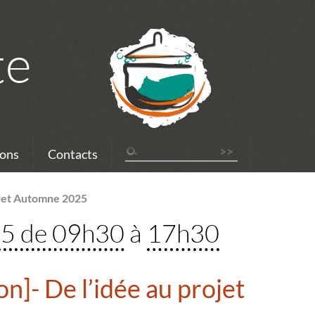
te
ons
Contacts
ojet Automne 2025
25 de 09h30
à
17h30
n]- De l’idée au projet