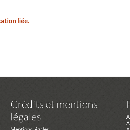
ation liée.
Crédits et mentions
légales
A
A
Mentions légales
A