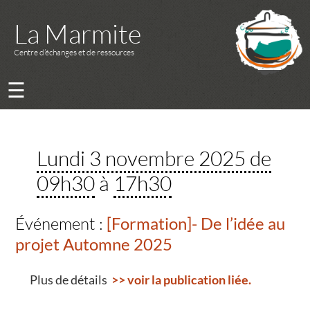
La Marmite
Centre d’échanges et de ressources
☰
Lundi 3 novembre 2025 de
09h30
à
17h30
Événement :
[Formation]- De l’idée au
projet Automne 2025
Plus de détails
>> voir la publication liée.