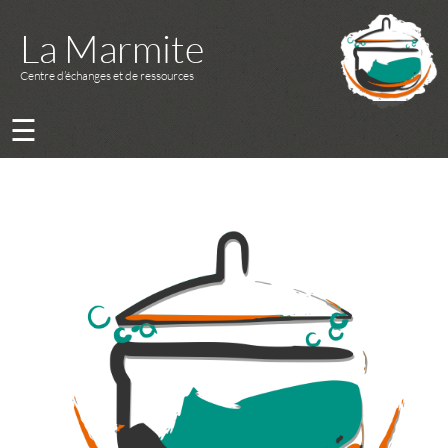
La Marmite
Centre d’échanges et de ressources
☰