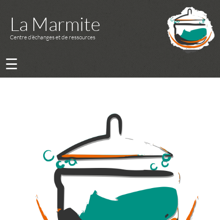
La Marmite
Centre d’échanges et de ressources
☰