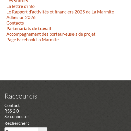
Les statuts
La lettre d’info
Le Rapport d’activités et financiers 2025 de La Marmite
Adhésion 2026
Contacts
Partenariats de travail
Accompagnement des porteur·euse·s de projet
Page Facebook La Marmite
Raccourcis
Contact
RSS 2.0
Se connecter
Rechercher :