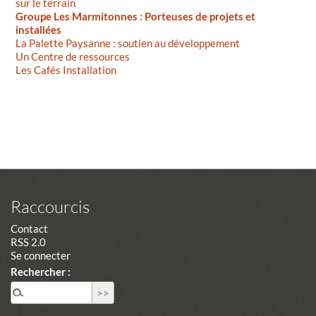
sur le terrain
Groupe Les Marmitonnes : Porteuses de projets et
installées
La Palette Paysanne : soutien au développement
Un Centre de ressources
Les Cafés Installation
Raccourcis
Contact
RSS 2.0
Se connecter
Rechercher :