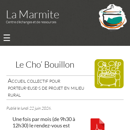
La Marmite
Centre d’échanges et de ressources
☰
Le Cho’ Bouillon
Accueil collectif pour
porteur·euse·s de projet en milieu
rural
Publié le
lundi 22 juin 2026
.
Une fois par mois (de 9h30 à
12h30) le rendez-vous est